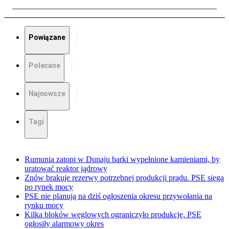
Powiązane
Polecane
Najnowsze
Tagi
Rumunia zatopi w Dunaju barki wypełnione kamieniami, by
uratować reaktor jądrowy
Znów brakuje rezerwy potrzebnej produkcji prądu. PSE sięga
po rynek mocy
PSE nie planują na dziś ogłoszenia okresu przywołania na
rynku mocy
Kilka bloków węglowych ograniczyło produkcję. PSE
ogłosiły alarmowy okres