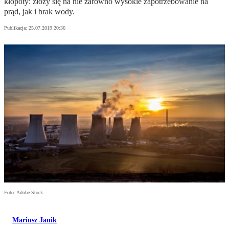
kłopoty: złoży się na nie zarówno wysokie zapotrzebowanie na
prąd, jak i brak wody.
Publikacja:
25.07.2019 20:36
Foto: Adobe Stock
Mariusz Janik