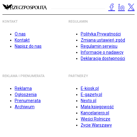
KONTAKT
REGULAMIN
O nas
Polityka Prywatności
Kontakt
Zmiana ustawień zgód
Napisz do nas
Regulamin serwisu
Informacje o nadawcy
Deklaracja dostępności
REKLAMA I PRENUMERATA
PARTNERZY
Reklama
E-kiosk.pl
Ogłoszenia
E-gazety.pl
Prenumerata
Nexto.pl
Archiwum
Mała księgowość
Kancelarierp.pl
Wieści Rolnicze
Życie Warszawy