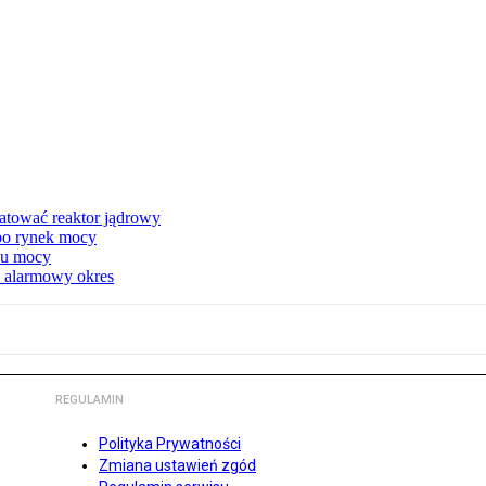
atować reaktor jądrowy
 po rynek mocy
nku mocy
y alarmowy okres
REGULAMIN
Polityka Prywatności
Zmiana ustawień zgód