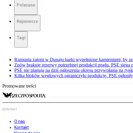
Polecane
Najnowsze
Tagi
Rumunia zatopi w Dunaju barki wypełnione kamieniami, by ur
Znów brakuje rezerwy potrzebnej produkcji prądu. PSE sięga
PSE nie planują na dziś ogłoszenia okresu przywołania na ry
Kilka bloków węglowych ograniczyło produkcję. PSE ogłosił
Promowane treści
KONTAKT
O nas
Kontakt