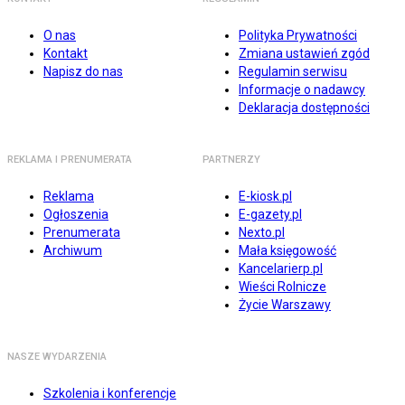
O nas
Polityka Prywatności
Kontakt
Zmiana ustawień zgód
Napisz do nas
Regulamin serwisu
Informacje o nadawcy
Deklaracja dostępności
REKLAMA I PRENUMERATA
PARTNERZY
Reklama
E-kiosk.pl
Ogłoszenia
E-gazety.pl
Prenumerata
Nexto.pl
Archiwum
Mała księgowość
Kancelarierp.pl
Wieści Rolnicze
Życie Warszawy
NASZE WYDARZENIA
Szkolenia i konferencje