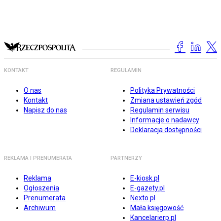
KONTAKT
REGULAMIN
O nas
Polityka Prywatności
Kontakt
Zmiana ustawień zgód
Napisz do nas
Regulamin serwisu
Informacje o nadawcy
Deklaracja dostępności
REKLAMA I PRENUMERATA
PARTNERZY
Reklama
E-kiosk.pl
Ogłoszenia
E-gazety.pl
Prenumerata
Nexto.pl
Archiwum
Mała księgowość
Kancelarierp.pl