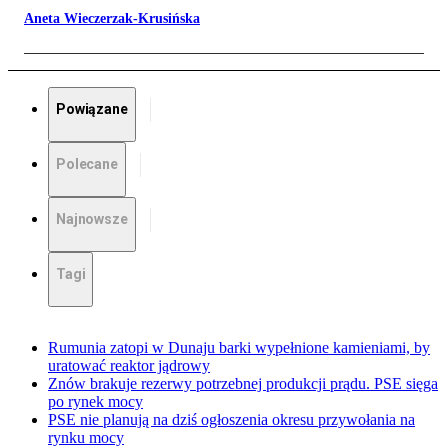
Aneta Wieczerzak-Krusińska
Powiązane
Polecane
Najnowsze
Tagi
Rumunia zatopi w Dunaju barki wypełnione kamieniami, by
uratować reaktor jądrowy
Znów brakuje rezerwy potrzebnej produkcji prądu. PSE sięga
po rynek mocy
PSE nie planują na dziś ogłoszenia okresu przywołania na
rynku mocy