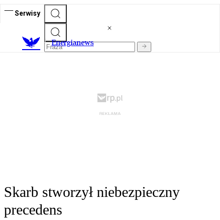
Serwisy
E
nergianews
Skarb stworzył niebezpieczny
precedens