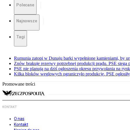
Polecane
Najnowsze
Tagi
Rumunia zatopi w Dunaju barki wypełnione kamieniami, by ur
Znów brakuje rezerwy potrzebnej produkcji prądu. PSE sięga
PSE nie planują na dziś ogłoszenia okresu przywołania na ry
Kilka bloków węglowych ograniczyło produkcję. PSE ogłosił
Promowane treści
KONTAKT
O nas
Kontakt