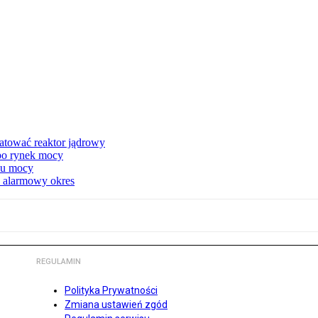
atować reaktor jądrowy
 po rynek mocy
nku mocy
y alarmowy okres
REGULAMIN
Polityka Prywatności
Zmiana ustawień zgód