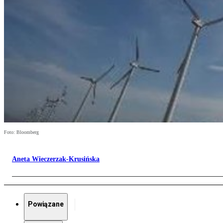
Foto: Bloomberg
Aneta Wieczerzak-Krusińska
Powiązane