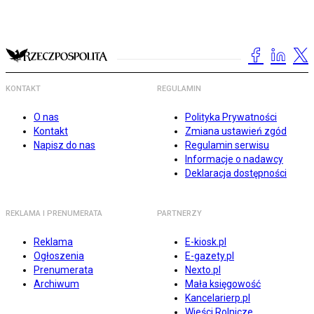
KONTAKT
REGULAMIN
O nas
Polityka Prywatności
Kontakt
Zmiana ustawień zgód
Napisz do nas
Regulamin serwisu
Informacje o nadawcy
Deklaracja dostępności
REKLAMA I PRENUMERATA
PARTNERZY
Reklama
E-kiosk.pl
Ogłoszenia
E-gazety.pl
Prenumerata
Nexto.pl
Archiwum
Mała księgowość
Kancelarierp.pl
Wieści Rolnicze