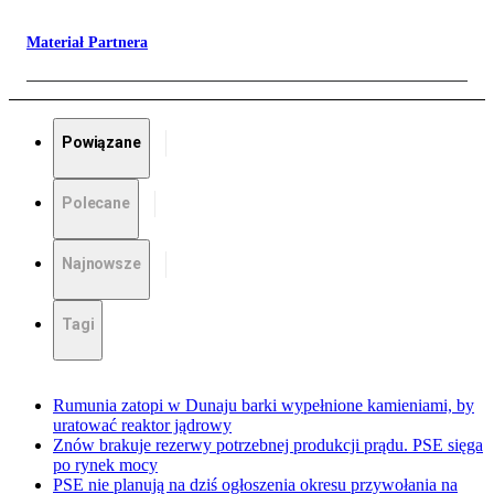
Materiał Partnera
Powiązane
Polecane
Najnowsze
Tagi
Rumunia zatopi w Dunaju barki wypełnione kamieniami, by
uratować reaktor jądrowy
Znów brakuje rezerwy potrzebnej produkcji prądu. PSE sięga
po rynek mocy
PSE nie planują na dziś ogłoszenia okresu przywołania na