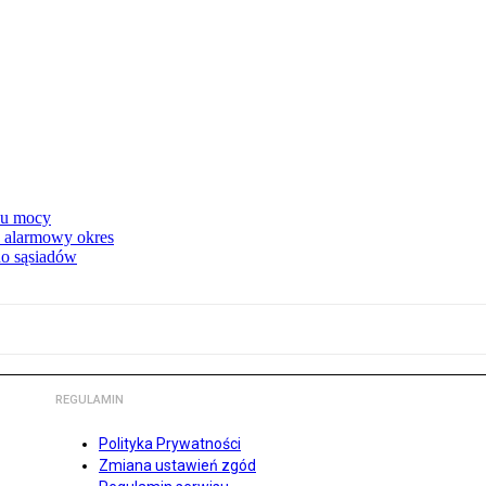
nku mocy
y alarmowy okres
 do sąsiadów
REGULAMIN
Polityka Prywatności
Zmiana ustawień zgód