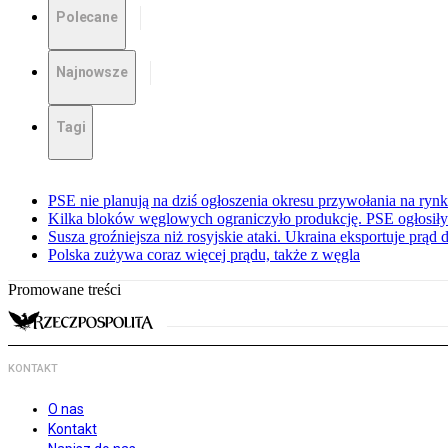
Polecane
Najnowsze
Tagi
PSE nie planują na dziś ogłoszenia okresu przywołania na ry
Kilka bloków węglowych ograniczyło produkcję. PSE ogłosił
Susza groźniejsza niż rosyjskie ataki. Ukraina eksportuje prąd
Polska zużywa coraz więcej prądu, także z węgla
Promowane treści
KONTAKT
O nas
Kontakt