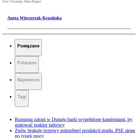
Foto: Fotorzepa, Marta Bogacz
Aneta Wieczerzak-Krusińska
Powiązane
Polecane
Najnowsze
Tagi
Rumunia zatopi w Dunaju barki wypełnione kamieniami, by
uratować reaktor jądrowy
Znów brakuje rezerwy potrzebnej produkcji prądu. PSE sięga
po rynek mocy