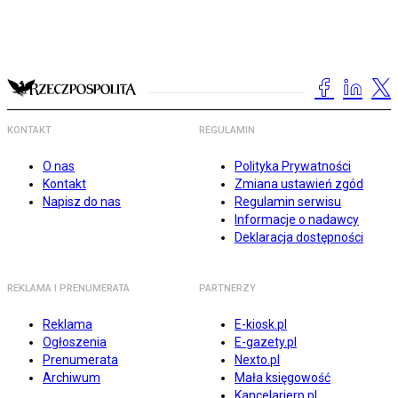
KONTAKT
REGULAMIN
O nas
Polityka Prywatności
Kontakt
Zmiana ustawień zgód
Napisz do nas
Regulamin serwisu
Informacje o nadawcy
Deklaracja dostępności
REKLAMA I PRENUMERATA
PARTNERZY
Reklama
E-kiosk.pl
Ogłoszenia
E-gazety.pl
Prenumerata
Nexto.pl
Archiwum
Mała księgowość
Kancelarierp.pl