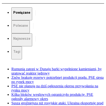
Powiązane
Polecane
Najnowsze
Tagi
Rumunia zatopi w Dunaju barki wypełnione kamieniami, by
uratować reaktor jądrowy
Znów brakuje rezerwy potrzebnej produkcji prądu. PSE sięga
po rynek mocy
PSE nie planują na dziś ogłoszenia okresu przywołania na
rynku mocy
Kilka bloków węglowych ograniczyło produkcję. PSE
ogłosiły alarmowy okres
Susza groźniejsza niż rosyjskie ataki. Ukraina eksportuje prąd