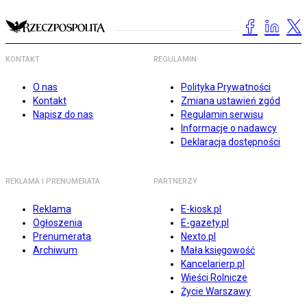
KONTAKT
REGULAMIN
O nas
Polityka Prywatności
Kontakt
Zmiana ustawień zgód
Napisz do nas
Regulamin serwisu
Informacje o nadawcy
Deklaracja dostępności
REKLAMA I PRENUMERATA
PARTNERZY
Reklama
E-kiosk.pl
Ogłoszenia
E-gazety.pl
Prenumerata
Nexto.pl
Archiwum
Mała księgowość
Kancelarierp.pl
Wieści Rolnicze
Życie Warszawy