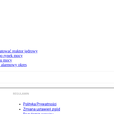
atować reaktor jądrowy
 po rynek mocy
nku mocy
y alarmowy okres
REGULAMIN
Polityka Prywatności
Zmiana ustawień zgód