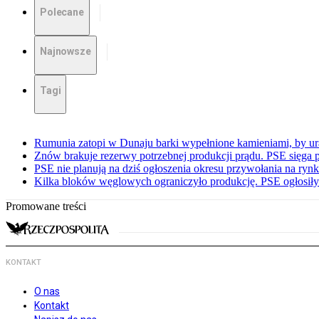
Polecane
Najnowsze
Tagi
Rumunia zatopi w Dunaju barki wypełnione kamieniami, by ur
Znów brakuje rezerwy potrzebnej produkcji prądu. PSE sięga
PSE nie planują na dziś ogłoszenia okresu przywołania na ry
Kilka bloków węglowych ograniczyło produkcję. PSE ogłosił
Promowane treści
KONTAKT
O nas
Kontakt