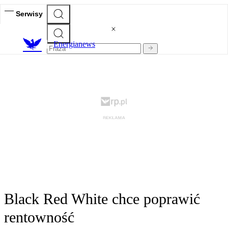
Serwisy
E
nergianews
Black Red White chce poprawić
rentowność