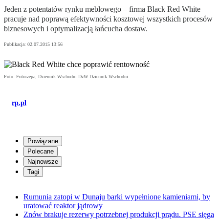
Jeden z potentatów rynku meblowego – firma Black Red White
pracuje nad poprawą efektywności kosztowej wszystkich procesów
biznesowych i optymalizacją łańcucha dostaw.
Publikacja:
02.07.2015 13:56
Foto: Fotorzepa, Dziennik Wschodni DzW Dziennik Wschodni
rp.pl
Powiązane
Polecane
Najnowsze
Tagi
Rumunia zatopi w Dunaju barki wypełnione kamieniami, by
uratować reaktor jądrowy
Znów brakuje rezerwy potrzebnej produkcji prądu. PSE sięga