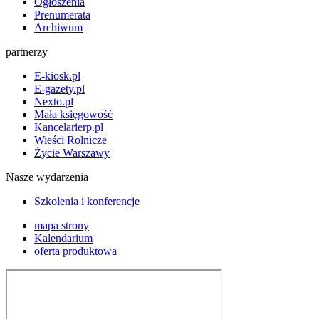
Ogłoszenia
Prenumerata
Archiwum
partnerzy
E-kiosk.pl
E-gazety.pl
Nexto.pl
Mała księgowość
Kancelarierp.pl
Wieści Rolnicze
Życie Warszawy
Nasze wydarzenia
Szkolenia i konferencje
mapa strony
Kalendarium
oferta produktowa