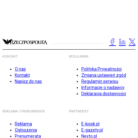
KONTAKT
REGULAMIN
O nas
Polityka Prywatności
Kontakt
Zmiana ustawień zgód
Napisz do nas
Regulamin serwisu
Informacje o nadawcy
Deklaracja dostępności
REKLAMA I PRENUMERATA
PARTNERZY
Reklama
E-kiosk.pl
Ogłoszenia
E-gazety.pl
Prenumerata
Nexto.pl