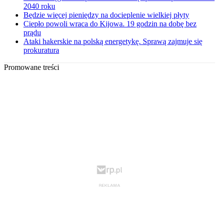
2040 roku
Będzie więcej pieniędzy na docieplenie wielkiej płyty
Ciepło powoli wraca do Kijowa. 19 godzin na dobę bez
prądu
Ataki hakerskie na polską energetykę. Sprawą zajmuje się
prokuratura
Promowane treści