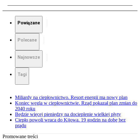
Powiązane
Polecane
Najnowsze
Tagi
Miliardy na ciepłownictwo. Resort energii ma nowy plan
Koniec węgla w ciepłownictwie. Rząd pokazał plan zmian do
2040 roku
Będzie więcej pieniędzy na docieplenie wielkiej płyty
Ciepło powoli wraca do Kijowa. 19 godzin na dobę bez
prądu
Promowane treści