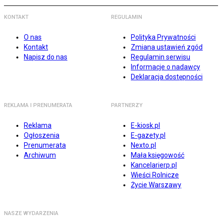
KONTAKT
REGULAMIN
O nas
Polityka Prywatności
Kontakt
Zmiana ustawień zgód
Napisz do nas
Regulamin serwisu
Informacje o nadawcy
Deklaracja dostępności
REKLAMA I PRENUMERATA
PARTNERZY
Reklama
E-kiosk.pl
Ogłoszenia
E-gazety.pl
Prenumerata
Nexto.pl
Archiwum
Mała księgowość
Kancelarierp.pl
Wieści Rolnicze
Życie Warszawy
NASZE WYDARZENIA