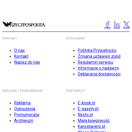
KONTAKT
REGULAMIN
O nas
Polityka Prywatności
Kontakt
Zmiana ustawień zgód
Napisz do nas
Regulamin serwisu
Informacje o nadawcy
Deklaracja dostępności
REKLAMA I PRENUMERATA
PARTNERZY
Reklama
E-kiosk.pl
Ogłoszenia
E-gazety.pl
Prenumerata
Nexto.pl
Archiwum
Mała księgowość
Kancelarierp.pl