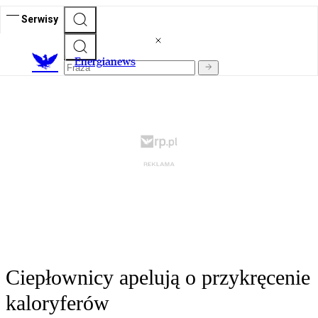
Serwisy
E
nergianews
Ciepłownicy apelują o przykręcenie
kaloryferów