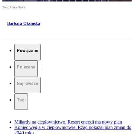
Foto: Adobe Stock
Barbara Oksińska
Powiązane
Polecane
Najnowsze
Tagi
Miliardy na ciepłownictwo. Resort energii ma nowy plan
Koniec węgla w ciepłownictwie. Rząd pokazał plan zmian do
2040 roku