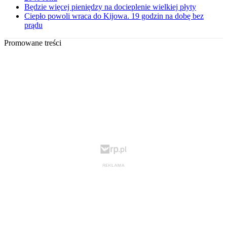
Będzie więcej pieniędzy na docieplenie wielkiej płyty
Ciepło powoli wraca do Kijowa. 19 godzin na dobę bez
prądu
Promowane treści