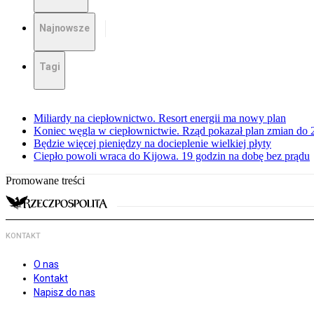
Najnowsze
Tagi
Miliardy na ciepłownictwo. Resort energii ma nowy plan
Koniec węgla w ciepłownictwie. Rząd pokazał plan zmian do 
Będzie więcej pieniędzy na docieplenie wielkiej płyty
Ciepło powoli wraca do Kijowa. 19 godzin na dobę bez prądu
Promowane treści
KONTAKT
O nas
Kontakt
Napisz do nas