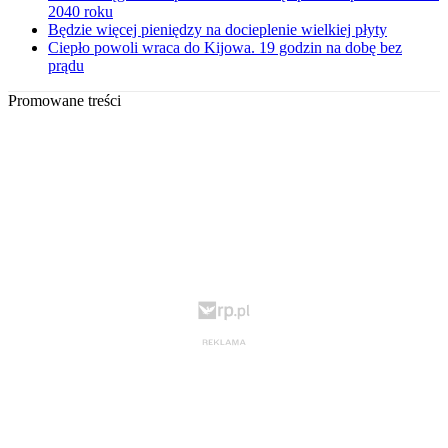
2040 roku
Będzie więcej pieniędzy na docieplenie wielkiej płyty
Ciepło powoli wraca do Kijowa. 19 godzin na dobę bez
prądu
Promowane treści