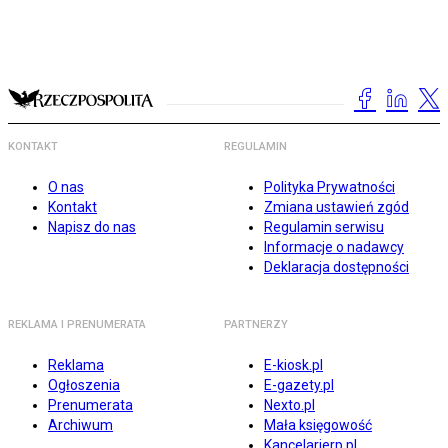
KONTAKT
REGULAMIN
O nas
Polityka Prywatności
Kontakt
Zmiana ustawień zgód
Napisz do nas
Regulamin serwisu
Informacje o nadawcy
Deklaracja dostępności
REKLAMA I PRENUMERATA
PARTNERZY
Reklama
E-kiosk.pl
Ogłoszenia
E-gazety.pl
Prenumerata
Nexto.pl
Archiwum
Mała księgowość
Kancelarierp.pl