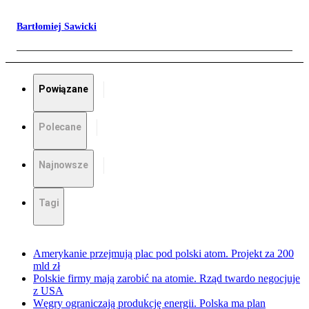
Bartłomiej Sawicki
Powiązane
Polecane
Najnowsze
Tagi
Amerykanie przejmują plac pod polski atom. Projekt za 200
mld zł
Polskie firmy mają zarobić na atomie. Rząd twardo negocjuje
z USA
Węgry ograniczają produkcję energii. Polska ma plan