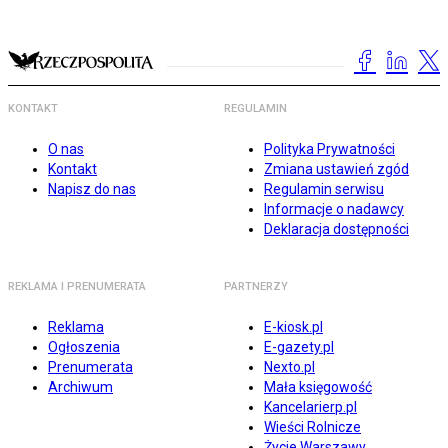
KONTAKT
REGULAMIN
O nas
Polityka Prywatności
Kontakt
Zmiana ustawień zgód
Napisz do nas
Regulamin serwisu
Informacje o nadawcy
Deklaracja dostępności
REKLAMA I PRENUMERATA
PARTNERZY
Reklama
E-kiosk.pl
Ogłoszenia
E-gazety.pl
Prenumerata
Nexto.pl
Archiwum
Mała księgowość
Kancelarierp.pl
Wieści Rolnicze
Życie Warszawy