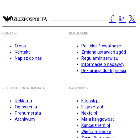
KONTAKT
REGULAMIN
O nas
Polityka Prywatności
Kontakt
Zmiana ustawień zgód
Napisz do nas
Regulamin serwisu
Informacje o nadawcy
Deklaracja dostępności
REKLAMA I PRENUMERATA
PARTNERZY
Reklama
E-kiosk.pl
Ogłoszenia
E-gazety.pl
Prenumerata
Nexto.pl
Archiwum
Mała księgowość
Kancelarierp.pl
Wieści Rolnicze
Życie Warszawy