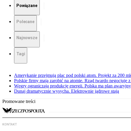
Powiązane
Polecane
Najnowsze
Tagi
Amerykanie przejmują plac pod polski atom. Projekt za 200 ml
Polskie firmy mają zarobić na atomie. Rząd twardo negocjuje
Węgry ograniczają produkcję energii. Polska ma plan awaryjny.
Dunaj dramatycznie wysycha. Elektrownie jądrowe stają
Promowane treści
KONTAKT