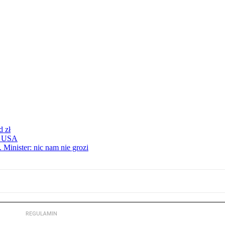
d zł
 z USA
 Minister: nic nam nie grozi
REGULAMIN