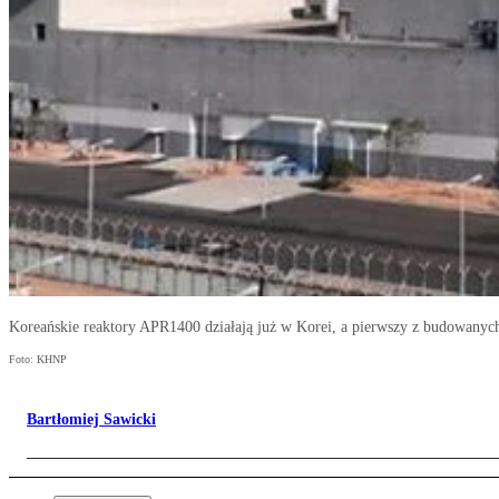
Koreańskie reaktory APR1400 działają już w Korei, a pierwszy z budowanyc
Foto: KHNP
Bartłomiej Sawicki