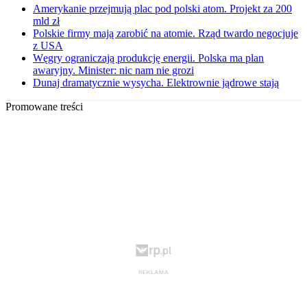
Amerykanie przejmują plac pod polski atom. Projekt za 200
mld zł
Polskie firmy mają zarobić na atomie. Rząd twardo negocjuje
z USA
Węgry ograniczają produkcję energii. Polska ma plan
awaryjny. Minister: nic nam nie grozi
Dunaj dramatycznie wysycha. Elektrownie jądrowe stają
Promowane treści