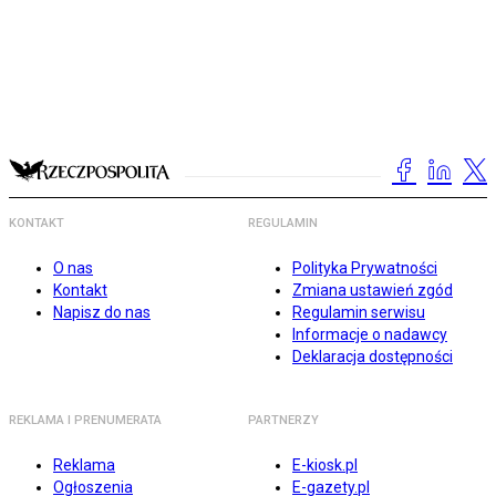
KONTAKT
REGULAMIN
O nas
Polityka Prywatności
Kontakt
Zmiana ustawień zgód
Napisz do nas
Regulamin serwisu
Informacje o nadawcy
Deklaracja dostępności
REKLAMA I PRENUMERATA
PARTNERZY
Reklama
E-kiosk.pl
Ogłoszenia
E-gazety.pl