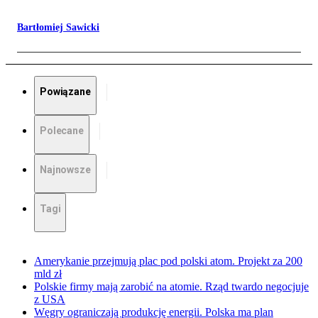
Bartłomiej Sawicki
Powiązane
Polecane
Najnowsze
Tagi
Amerykanie przejmują plac pod polski atom. Projekt za 200
mld zł
Polskie firmy mają zarobić na atomie. Rząd twardo negocjuje
z USA
Węgry ograniczają produkcję energii. Polska ma plan