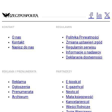
KONTAKT
REGULAMIN
O nas
Polityka Prywatności
Kontakt
Zmiana ustawień zgód
Napisz do nas
Regulamin serwisu
Informacje o nadawcy
Deklaracja dostępności
REKLAMA I PRENUMERATA
PARTNERZY
Reklama
E-kiosk.pl
Ogłoszenia
E-gazety.pl
Prenumerata
Nexto.pl
Archiwum
Mała księgowość
Kancelarierp.pl
Wieści Rolnicze
Życie Warszawy