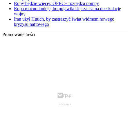
Ropy będzie więcej. OPEC+ rozpędza pompy
Ropa mocno tanieje, bo pojawiła się szansa na deeskalację
wojny
Iran użył Hutich, by zastraszyć świat widmem nowego
kryzysu naftowego
Promowane treści