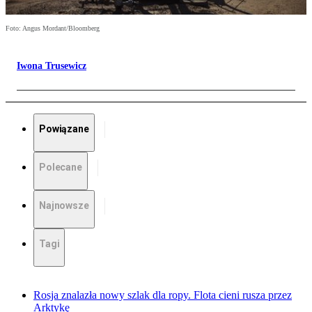
Foto: Angus Mordant/Bloomberg
Iwona Trusewicz
Powiązane
Polecane
Najnowsze
Tagi
Rosja znalazła nowy szlak dla ropy. Flota cieni rusza przez
Arktykę