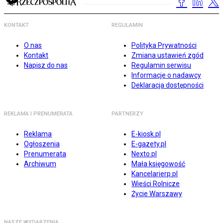
KONTAKT
REGULAMIN
O nas
Polityka Prywatności
Kontakt
Zmiana ustawień zgód
Napisz do nas
Regulamin serwisu
Informacje o nadawcy
Deklaracja dostępności
REKLAMA I PRENUMERATA
PARTNERZY
Reklama
E-kiosk.pl
Ogłoszenia
E-gazety.pl
Prenumerata
Nexto.pl
Archiwum
Mała księgowość
Kancelarierp.pl
Wieści Rolnicze
Życie Warszawy
NASZE WYDARZENIA