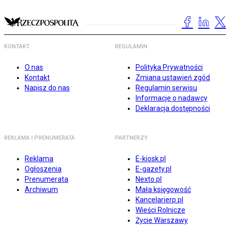
KONTAKT
REGULAMIN
O nas
Polityka Prywatności
Kontakt
Zmiana ustawień zgód
Napisz do nas
Regulamin serwisu
Informacje o nadawcy
Deklaracja dostępności
REKLAMA I PRENUMERATA
PARTNERZY
Reklama
E-kiosk.pl
Ogłoszenia
E-gazety.pl
Prenumerata
Nexto.pl
Archiwum
Mała księgowość
Kancelarierp.pl
Wieści Rolnicze
Życie Warszawy