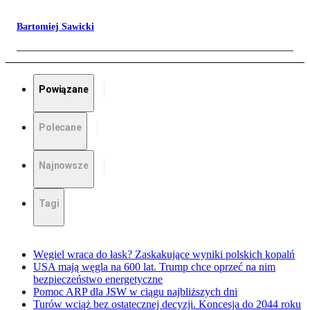
Bartomiej Sawicki
Powiązane
Polecane
Najnowsze
Tagi
Węgiel wraca do łask? Zaskakujące wyniki polskich kopalń
USA mają węgla na 600 lat. Trump chce oprzeć na nim
bezpieczeństwo energetyczne
Pomoc ARP dla JSW w ciągu najbliższych dni
Turów wciąż bez ostatecznej decyzji. Koncesja do 2044 roku