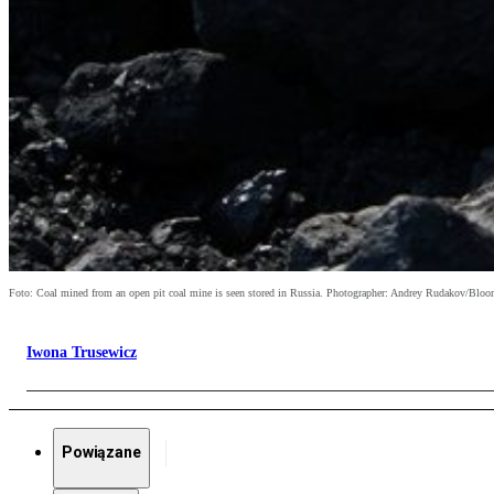
Foto: Coal mined from an open pit coal mine is seen stored in Russia. Photographer: Andrey Rudakov/Blo
Iwona Trusewicz
Powiązane