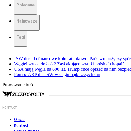
Polecane
Najnowsze
Tagi
JSW dostała finansowe koło ratunkowe. Państwo pożyczy spół
Węgiel wraca do łask? Zaskakujące wyniki polskich kopalń
USA mają węgla na 600 lat. Trump chce oprzeć na nim bezpie
Pomoc ARP dla JSW w ciągu najbliższych dni
Promowane treści
KONTAKT
O nas
Kontakt