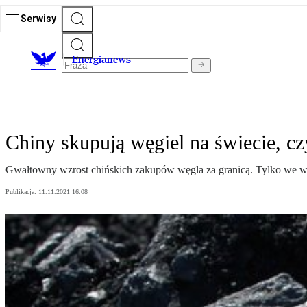
Serwisy
E
nergianews
Chiny skupują węgiel na świecie, cz
Gwałtowny wzrost chińskich zakupów węgla za granicą. Tylko we wrze
Publikacja:
11.11.2021 16:08