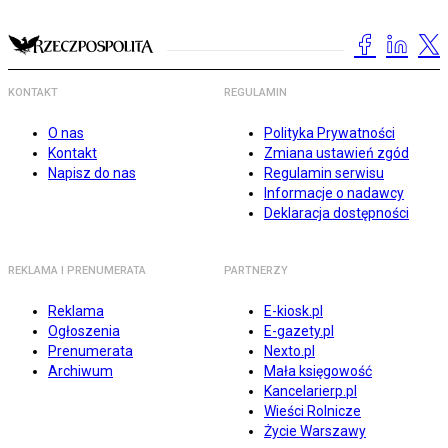
KONTAKT
REGULAMIN
O nas
Polityka Prywatności
Kontakt
Zmiana ustawień zgód
Napisz do nas
Regulamin serwisu
Informacje o nadawcy
Deklaracja dostępności
REKLAMA I PRENUMERATA
PARTNERZY
Reklama
E-kiosk.pl
Ogłoszenia
E-gazety.pl
Prenumerata
Nexto.pl
Archiwum
Mała księgowość
Kancelarierp.pl
Wieści Rolnicze
Życie Warszawy