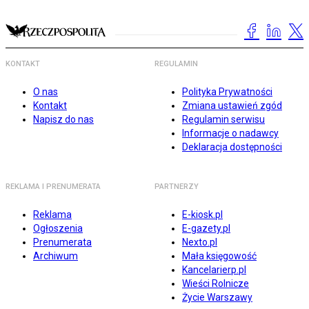
KONTAKT
REGULAMIN
O nas
Polityka Prywatności
Kontakt
Zmiana ustawień zgód
Napisz do nas
Regulamin serwisu
Informacje o nadawcy
Deklaracja dostępności
REKLAMA I PRENUMERATA
PARTNERZY
Reklama
E-kiosk.pl
Ogłoszenia
E-gazety.pl
Prenumerata
Nexto.pl
Archiwum
Mała księgowość
Kancelarierp.pl
Wieści Rolnicze
Życie Warszawy