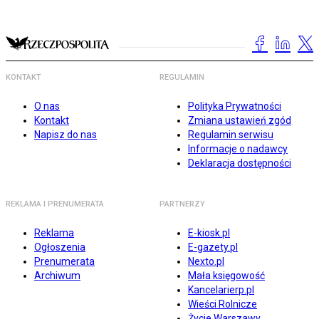
KONTAKT
REGULAMIN
O nas
Polityka Prywatności
Kontakt
Zmiana ustawień zgód
Napisz do nas
Regulamin serwisu
Informacje o nadawcy
Deklaracja dostępności
REKLAMA I PRENUMERATA
PARTNERZY
Reklama
E-kiosk.pl
Ogłoszenia
E-gazety.pl
Prenumerata
Nexto.pl
Archiwum
Mała księgowość
Kancelarierp.pl
Wieści Rolnicze
Życie Warszawy