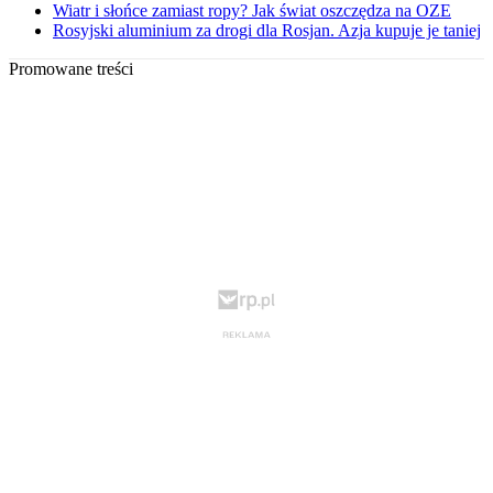
Wiatr i słońce zamiast ropy? Jak świat oszczędza na OZE
Rosyjski aluminium za drogi dla Rosjan. Azja kupuje je taniej
Promowane treści