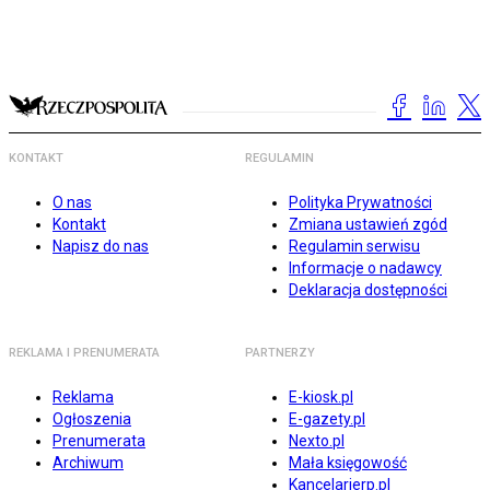
KONTAKT
REGULAMIN
O nas
Polityka Prywatności
Kontakt
Zmiana ustawień zgód
Napisz do nas
Regulamin serwisu
Informacje o nadawcy
Deklaracja dostępności
REKLAMA I PRENUMERATA
PARTNERZY
Reklama
E-kiosk.pl
Ogłoszenia
E-gazety.pl
Prenumerata
Nexto.pl
Archiwum
Mała księgowość
Kancelarierp.pl