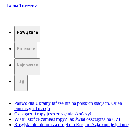
Iwona Trusewicz
Powiązane
Polecane
Najnowsze
Tagi
Paliwo dla Ukrainy tańsze niż na polskich stacjach. Orlen
tłumaczy, dlaczego
Czas gazu i ropy jeszcze się nie skończył
Wiatr i słońce zamiast ropy? Jak świat oszczędza na OZE
Rosyjski aluminium za drogi dla Rosjan. Azja kupuje je taniej