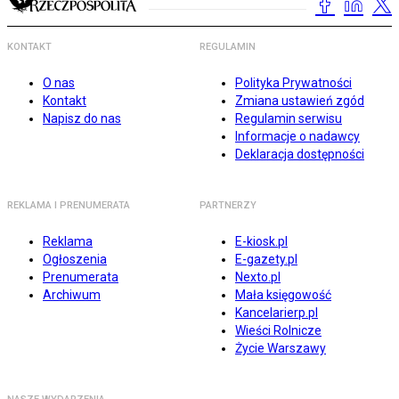
KONTAKT
REGULAMIN
O nas
Polityka Prywatności
Kontakt
Zmiana ustawień zgód
Napisz do nas
Regulamin serwisu
Informacje o nadawcy
Deklaracja dostępności
REKLAMA I PRENUMERATA
PARTNERZY
Reklama
E-kiosk.pl
Ogłoszenia
E-gazety.pl
Prenumerata
Nexto.pl
Archiwum
Mała księgowość
Kancelarierp.pl
Wieści Rolnicze
Życie Warszawy