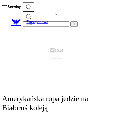
Serwisy
E
nergianews
Amerykańska ropa jedzie na
Białoruś koleją