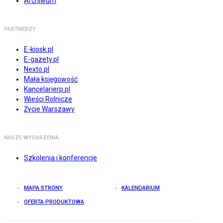
Archiwum
PARTNERZY
E-kiosk.pl
E-gazety.pl
Nexto.pl
Mała księgowość
Kancelarierp.pl
Wieści Rolnicze
Życie Warszawy
NASZE WYDARZENIA
Szkolenia i konferencje
MAPA STRONY
KALENDARIUM
OFERTA PRODUKTOWA