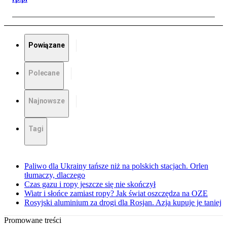
Powiązane
Polecane
Najnowsze
Tagi
Paliwo dla Ukrainy tańsze niż na polskich stacjach. Orlen
tłumaczy, dlaczego
Czas gazu i ropy jeszcze się nie skończył
Wiatr i słońce zamiast ropy? Jak świat oszczędza na OZE
Rosyjski aluminium za drogi dla Rosjan. Azja kupuje je taniej
Promowane treści