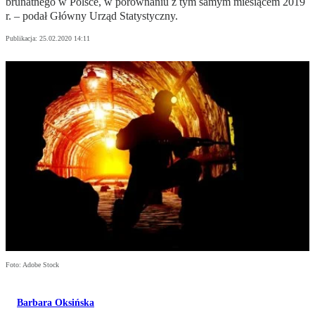
brunatnego w Polsce, w porównaniu z tym samym miesiącem 2019
r. – podał Główny Urząd Statystyczny.
Publikacja:
25.02.2020 14:11
Foto: Adobe Stock
Barbara Oksińska