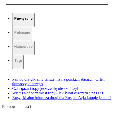
Powiązane
Polecane
Najnowsze
Tagi
Paliwo dla Ukrainy tańsze niż na polskich stacjach. Orlen
tłumaczy, dlaczego
Czas gazu i ropy jeszcze się nie skończył
Wiatr i słońce zamiast ropy? Jak świat oszczędza na OZE
Rosyjski aluminium za drogi dla Rosjan. Azja kupuje je taniej
Promowane treści