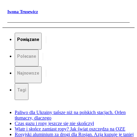
Iwona Trusewicz
Powiązane
Polecane
Najnowsze
Tagi
Paliwo dla Ukrainy tańsze niż na polskich stacjach. Orlen
tłumaczy, dlaczego
Czas gazu i ropy jeszcze się nie skończył
Wiatr i słońce zamiast ropy? Jak świat oszczędza na OZE
Rosyjski aluminium za drogi dla Rosjan. Azja kupuje je taniej