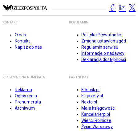
KONTAKT
REGULAMIN
O nas
Polityka Prywatności
Kontakt
Zmiana ustawień zgód
Napisz do nas
Regulamin serwisu
Informacje o nadawcy
Deklaracja dostępności
REKLAMA I PRENUMERATA
PARTNERZY
Reklama
E-kiosk.pl
Ogłoszenia
E-gazety.pl
Prenumerata
Nexto.pl
Archiwum
Mała księgowość
Kancelarierp.pl
Wieści Rolnicze
Życie Warszawy