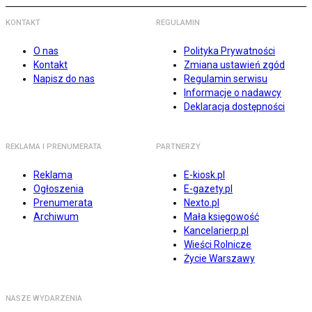
KONTAKT
REGULAMIN
O nas
Polityka Prywatności
Kontakt
Zmiana ustawień zgód
Napisz do nas
Regulamin serwisu
Informacje o nadawcy
Deklaracja dostępności
REKLAMA I PRENUMERATA
PARTNERZY
Reklama
E-kiosk.pl
Ogłoszenia
E-gazety.pl
Prenumerata
Nexto.pl
Archiwum
Mała księgowość
Kancelarierp.pl
Wieści Rolnicze
Życie Warszawy
NASZE WYDARZENIA