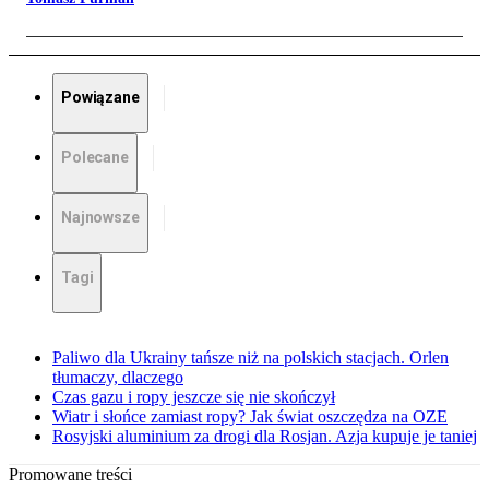
Powiązane
Polecane
Najnowsze
Tagi
Paliwo dla Ukrainy tańsze niż na polskich stacjach. Orlen
tłumaczy, dlaczego
Czas gazu i ropy jeszcze się nie skończył
Wiatr i słońce zamiast ropy? Jak świat oszczędza na OZE
Rosyjski aluminium za drogi dla Rosjan. Azja kupuje je taniej
Promowane treści