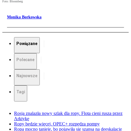
Foto: Bloomberg
Monika Borkowska
Powiązane
Polecane
Najnowsze
Tagi
Rosja znalazła nowy szlak dla ropy. Flota cieni rusza przez
Arktykę
Ropy będzie więcej. OPEC+ rozpędza pompy
Ropa mocno tanieje, bo pojawiła się szansa na deeskalację