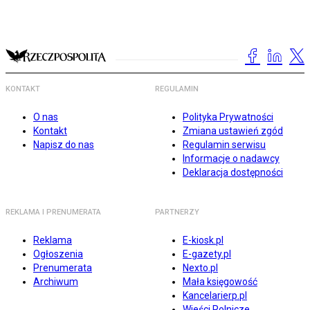
KONTAKT
REGULAMIN
O nas
Polityka Prywatności
Kontakt
Zmiana ustawień zgód
Napisz do nas
Regulamin serwisu
Informacje o nadawcy
Deklaracja dostępności
REKLAMA I PRENUMERATA
PARTNERZY
Reklama
E-kiosk.pl
Ogłoszenia
E-gazety.pl
Prenumerata
Nexto.pl
Archiwum
Mała księgowość
Kancelarierp.pl
Wieści Rolnicze