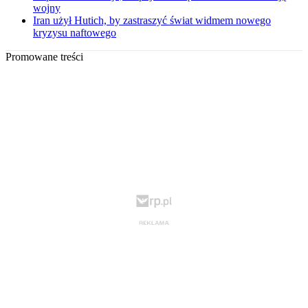
wojny
Iran użył Hutich, by zastraszyć świat widmem nowego
kryzysu naftowego
Promowane treści