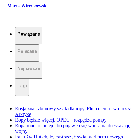
Marek Wierciszewski
Powiązane
Polecane
Najnowsze
Tagi
Rosja znalazła nowy szlak dla ropy. Flota cieni rusza przez
Arktykę
Ropy będzie więcej. OPEC+ rozpędza pompy
Ropa mocno tanieje, bo pojawiła się szansa na deeskalację
wojny
Iran użył Hutich, by zastraszyć świat widmem nowego