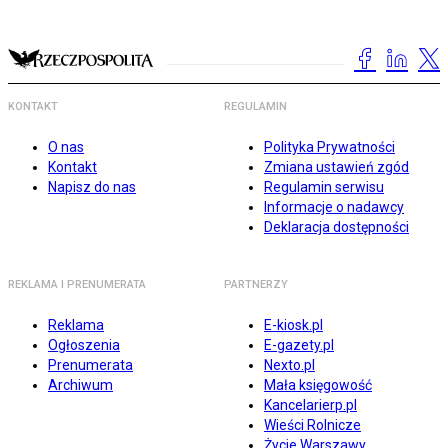
KONTAKT
REGULAMIN
O nas
Polityka Prywatności
Kontakt
Zmiana ustawień zgód
Napisz do nas
Regulamin serwisu
Informacje o nadawcy
Deklaracja dostępności
REKLAMA I PRENUMERATA
PARTNERZY
Reklama
E-kiosk.pl
Ogłoszenia
E-gazety.pl
Prenumerata
Nexto.pl
Archiwum
Mała księgowość
Kancelarierp.pl
Wieści Rolnicze
Życie Warszawy