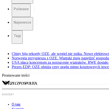
Polecane
Najnowsze
Tagi
Chiny biją rekordy OZE, ale węgiel nie znika. Nowe elektrow
Norwegia przyspiesza z OZE. Wiatraki mają napędzić gospoda
USA płacą koncernom za porzucenie wiatraków. RWE dostało 
Prezes EDP: OZE obniżą ceny prądu mimo kosztownych inwes
Promowane treści
KONTAKT
O nas