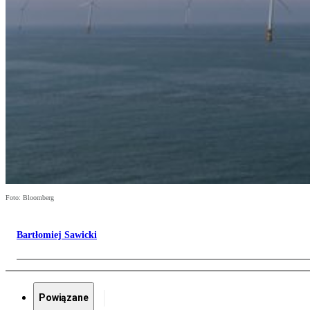
Foto: Bloomberg
Bartłomiej Sawicki
Powiązane