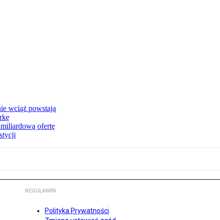
nie wciąż powstają
rkę
miliardową ofertę
tycji
REGULAMIN
Polityka Prywatności