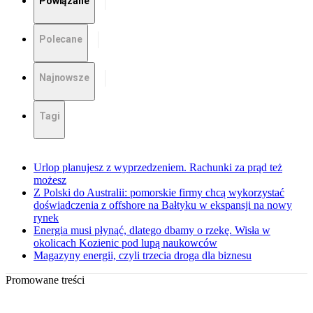
Powiązane
Polecane
Najnowsze
Tagi
Urlop planujesz z wyprzedzeniem. Rachunki za prąd też
możesz
Z Polski do Australii: pomorskie firmy chcą wykorzystać
doświadczenia z offshore na Bałtyku w ekspansji na nowy
rynek
Energia musi płynąć, dlatego dbamy o rzekę. Wisła w
okolicach Kozienic pod lupą naukowców
Magazyny energii, czyli trzecia droga dla biznesu
Promowane treści