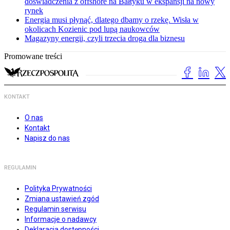
doświadczenia z offshore na Bałtyku w ekspansji na nowy
rynek
Energia musi płynąć, dlatego dbamy o rzekę. Wisła w
okolicach Kozienic pod lupą naukowców
Magazyny energii, czyli trzecia droga dla biznesu
Promowane treści
KONTAKT
O nas
Kontakt
Napisz do nas
REGULAMIN
Polityka Prywatności
Zmiana ustawień zgód
Regulamin serwisu
Informacje o nadawcy
Deklaracja dostępności