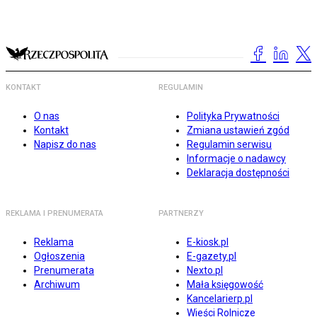
KONTAKT
REGULAMIN
O nas
Polityka Prywatności
Kontakt
Zmiana ustawień zgód
Napisz do nas
Regulamin serwisu
Informacje o nadawcy
Deklaracja dostępności
REKLAMA I PRENUMERATA
PARTNERZY
Reklama
E-kiosk.pl
Ogłoszenia
E-gazety.pl
Prenumerata
Nexto.pl
Archiwum
Mała księgowość
Kancelarierp.pl
Wieści Rolnicze