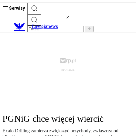
Serwisy
E
nergianews
PGNiG chce więcej wiercić
Exalo Drilling zamierza zwiększyć przychody, zwłaszcza od