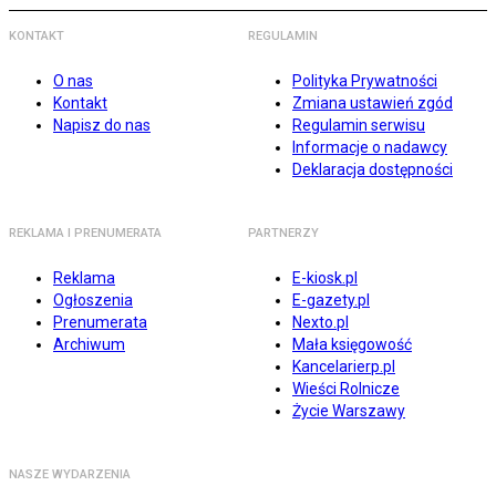
KONTAKT
REGULAMIN
O nas
Polityka Prywatności
Kontakt
Zmiana ustawień zgód
Napisz do nas
Regulamin serwisu
Informacje o nadawcy
Deklaracja dostępności
REKLAMA I PRENUMERATA
PARTNERZY
Reklama
E-kiosk.pl
Ogłoszenia
E-gazety.pl
Prenumerata
Nexto.pl
Archiwum
Mała księgowość
Kancelarierp.pl
Wieści Rolnicze
Życie Warszawy
NASZE WYDARZENIA