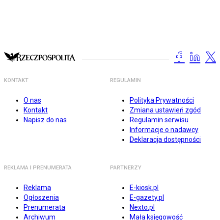
KONTAKT
REGULAMIN
O nas
Polityka Prywatności
Kontakt
Zmiana ustawień zgód
Napisz do nas
Regulamin serwisu
Informacje o nadawcy
Deklaracja dostępności
REKLAMA I PRENUMERATA
PARTNERZY
Reklama
E-kiosk.pl
Ogłoszenia
E-gazety.pl
Prenumerata
Nexto.pl
Archiwum
Mała księgowość