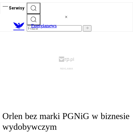
Serwisy
E
nergianews
Orlen bez marki PGNiG w biznesie
wydobywczym