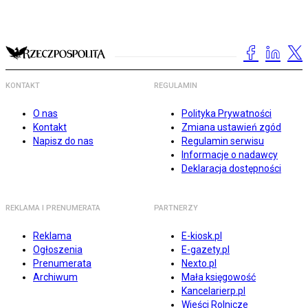
KONTAKT
REGULAMIN
O nas
Polityka Prywatności
Kontakt
Zmiana ustawień zgód
Napisz do nas
Regulamin serwisu
Informacje o nadawcy
Deklaracja dostępności
REKLAMA I PRENUMERATA
PARTNERZY
Reklama
E-kiosk.pl
Ogłoszenia
E-gazety.pl
Prenumerata
Nexto.pl
Archiwum
Mała księgowość
Kancelarierp.pl
Wieści Rolnicze