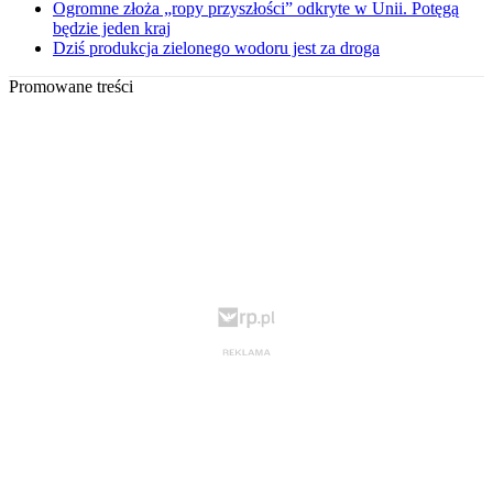
Ogromne złoża „ropy przyszłości” odkryte w Unii. Potęgą
będzie jeden kraj
Dziś produkcja zielonego wodoru jest za droga
Promowane treści