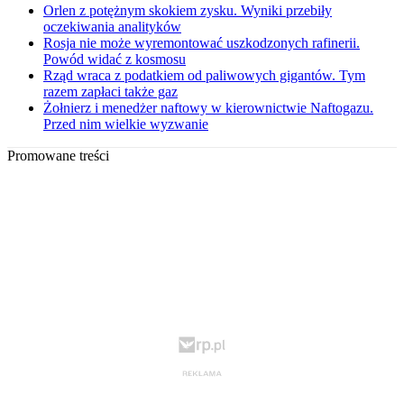
Orlen z potężnym skokiem zysku. Wyniki przebiły
oczekiwania analityków
Rosja nie może wyremontować uszkodzonych rafinerii.
Powód widać z kosmosu
Rząd wraca z podatkiem od paliwowych gigantów. Tym
razem zapłaci także gaz
Żołnierz i menedżer naftowy w kierownictwie Naftogazu.
Przed nim wielkie wyzwanie
Promowane treści