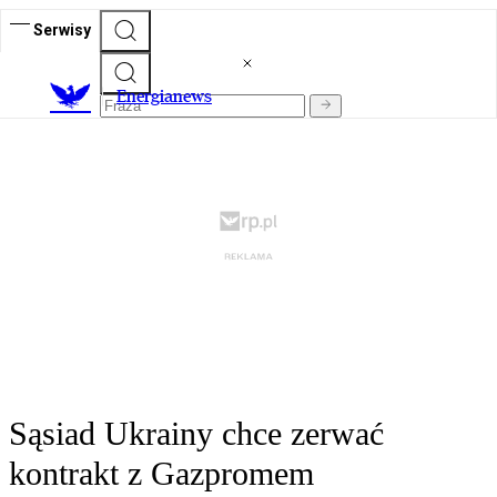
Serwisy
E
nergianews
Sąsiad Ukrainy chce zerwać
kontrakt z Gazpromem