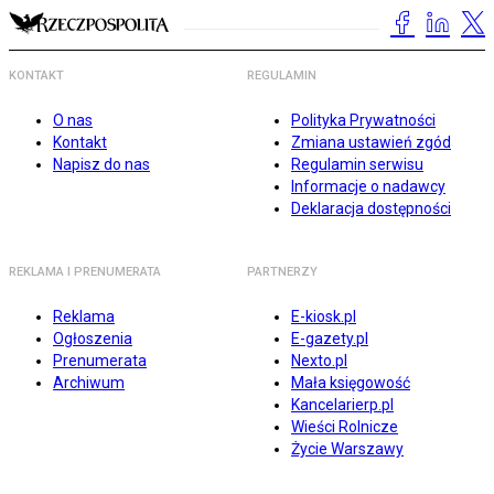
KONTAKT
REGULAMIN
O nas
Polityka Prywatności
Kontakt
Zmiana ustawień zgód
Napisz do nas
Regulamin serwisu
Informacje o nadawcy
Deklaracja dostępności
REKLAMA I PRENUMERATA
PARTNERZY
Reklama
E-kiosk.pl
Ogłoszenia
E-gazety.pl
Prenumerata
Nexto.pl
Archiwum
Mała księgowość
Kancelarierp.pl
Wieści Rolnicze
Życie Warszawy