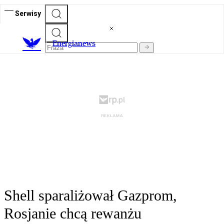
Serwisy
E
nergianews
Shell sparaliżował Gazprom,
Rosjanie chcą rewanżu