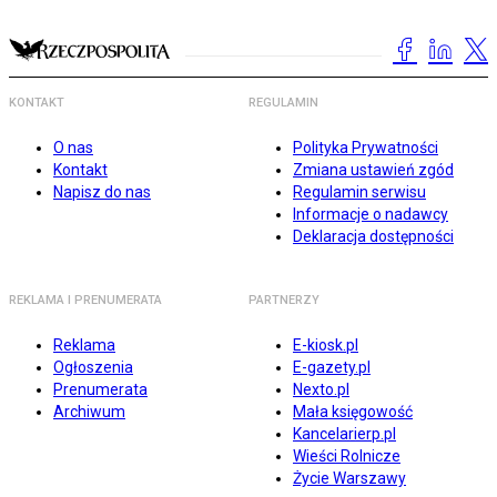
KONTAKT
REGULAMIN
O nas
Polityka Prywatności
Kontakt
Zmiana ustawień zgód
Napisz do nas
Regulamin serwisu
Informacje o nadawcy
Deklaracja dostępności
REKLAMA I PRENUMERATA
PARTNERZY
Reklama
E-kiosk.pl
Ogłoszenia
E-gazety.pl
Prenumerata
Nexto.pl
Archiwum
Mała księgowość
Kancelarierp.pl
Wieści Rolnicze
Życie Warszawy