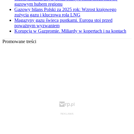
gazowym hubem regionu
Gazowy bilans Polski za 2025 rok: Wzrost krajowego
zużycia gazu i kluczowa rola LNG
Magazyny gazu świecą pustkami. Europa stoi przed
poważnym wyzwaniem
Korupcja w Gazpromie. Miliardy w kopertach i na kontach
Promowane treści