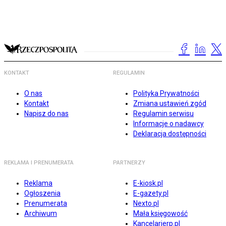
KONTAKT
REGULAMIN
O nas
Polityka Prywatności
Kontakt
Zmiana ustawień zgód
Napisz do nas
Regulamin serwisu
Informacje o nadawcy
Deklaracja dostępności
REKLAMA I PRENUMERATA
PARTNERZY
Reklama
E-kiosk.pl
Ogłoszenia
E-gazety.pl
Prenumerata
Nexto.pl
Archiwum
Mała księgowość
Kancelarierp.pl