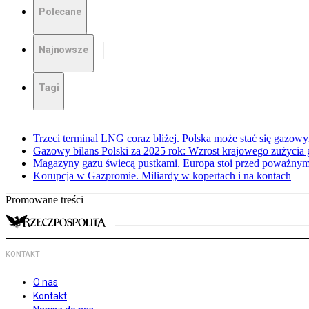
Polecane
Najnowsze
Tagi
Trzeci terminal LNG coraz bliżej. Polska może stać się gazo
Gazowy bilans Polski za 2025 rok: Wzrost krajowego zużycia
Magazyny gazu świecą pustkami. Europa stoi przed poważn
Korupcja w Gazpromie. Miliardy w kopertach i na kontach
Promowane treści
KONTAKT
O nas
Kontakt