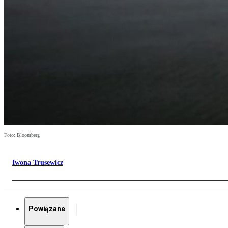
Foto: Bloomberg
Iwona Trusewicz
Powiązane