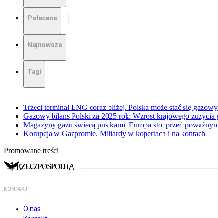
Polecane
Najnowsze
Tagi
Trzeci terminal LNG coraz bliżej. Polska może stać się gazo
Gazowy bilans Polski za 2025 rok: Wzrost krajowego zużycia
Magazyny gazu świecą pustkami. Europa stoi przed poważn
Korupcja w Gazpromie. Miliardy w kopertach i na kontach
Promowane treści
KONTAKT
O nas