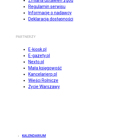
Zmiana ustawień zgód
Regulamin serwisu
Informacje o nadawcy
Deklaracja dostępności
PARTNERZY
E-kiosk.pl
E-gazety.pl
Nexto.pl
Mała księgowość
Kancelarierp.pl
Wieści Rolnicze
Życie Warszawy
KALENDARIUM